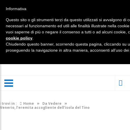
Informativa
Questo sito o gli strumenti terzi da questo utilizzati si avvalgono di 
necessari al funzionamento ed utili alle finalità illustrate nella cookie
vuoi saperne di più o negare il consenso a tutti o ad alcuni cookie, c
cookie policy
.
Chiudendo questo banner, scorrendo questa pagina, cliccando su un
proseguendo la navigazione in altra maniera, acconsenti all’uso dei
»
»
i trovi in :
Home
Da Vedere
Venerio, l’eremita accogliente dell’isola del Tino