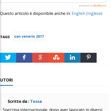
Questo articolo è disponibile anche in:
English
(
Inglese
)
san venerio 2017
TAGS
Twitter
Faceboo
Google +
Stumble
linkedin
Pinteres
k
t
AUTORI
Scritto da :
Tessa
Spezzina internazionale, dopo aver lavorato in diversi