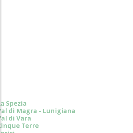
La Spezia
Val di Magra - Lunigiana
Val di Vara
Cinque Terre