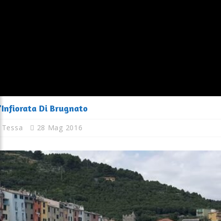
’Infiorata Di Brugnato
Tessa
28 Mag 2016