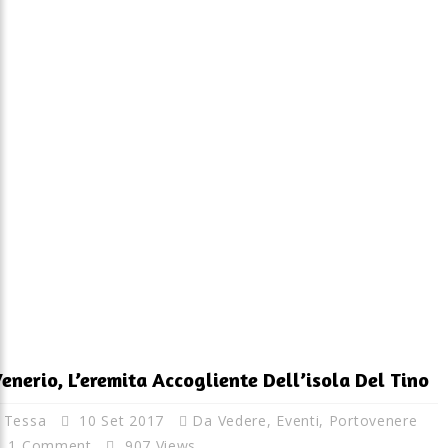
enerio, L’eremita Accogliente Dell’isola Del Tino
Tessa
10 Set 2017
Da Vedere
,
Eventi
,
Portovenere
1 Comment
907 Views